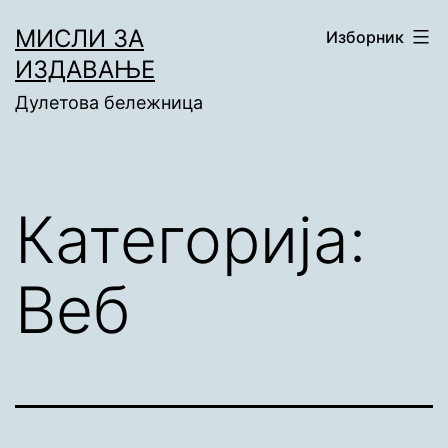
Скочи
МИСЛИ ЗА
Изборник
на
ИЗДАВАЊЕ
садржај
Дулетова бележница
Категорија:
Веб