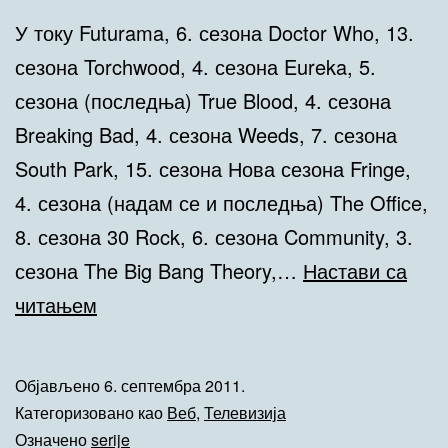
У току Futurama, 6. сезона Doctor Who, 13.
сезона Torchwood, 4. сезона Eureka, 5.
сезона (последња) True Blood, 4. сезона
Breaking Bad, 4. сезона Weeds, 7. сезона
South Park, 15. сезона Нова сезона Fringe,
4. сезона (надам се и последња) The Office,
8. сезона 30 Rock, 6. сезона Community, 3.
сезона The Big Bang Theory,…
Настави са
Серије
читањем
за
сезону
Објављено
6. септембра 2011.
2011/2012
Категоризовано као
Веб
,
Телевизија
Означено
serije