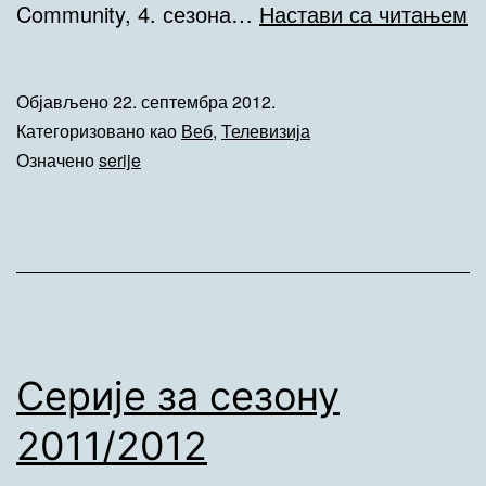
С
Community, 4. сезона…
Настави са читањем
з
с
Објављено
22. септембра 2012.
2
Категоризовано као
Веб
,
Телевизија
Означено
serije
Серије за сезону
2011/2012