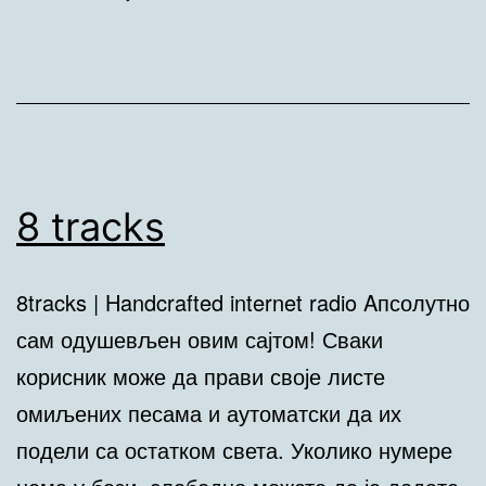
8 tracks
‎8tracks | Handcrafted internet radio Aпсолутно
сам одушевљен овим сајтом! Сваки
корисник може да прави своје листе
омиљених песама и аутоматски да их
подели са остатком света. Уколико нумере