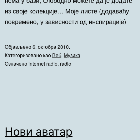
нема у бази, слободно можете да је додате
из своје колекције… Моје листе (додаваћу
повремено, у зависности од инспирације)
Објављено
6. октобра 2010.
Категоризовано као
Веб
,
Музика
Означено
internet radio
,
radio
Нови аватар