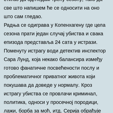
све што напишем ће се односити на оно
што сам гледао.
Радња се одиграва у Копенхагену где цела
сезона прати један случај убиства и свака
епизода представља 24 сата у истрази.
Поменуту истрагу води детектив инспектор
Сара Лунд, која некако балансира између
готово фанатичне посвећености послу и
проблематичног приватног живота који
покушава да доведе у нормалу. Кроз
истрагу убиства се провлачи криминал,
политика, односи у просечној породици,
лажи, борба за моћ, итд. Серија обрађује