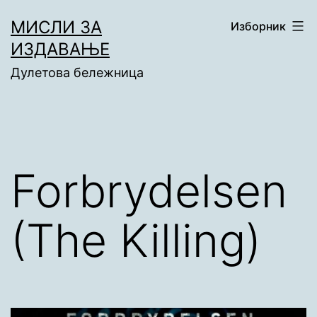
Скочи
МИСЛИ ЗА
Изборник
на
ИЗДАВАЊЕ
садржај
Дулетова бележница
Forbrydelsen
(The Killing)