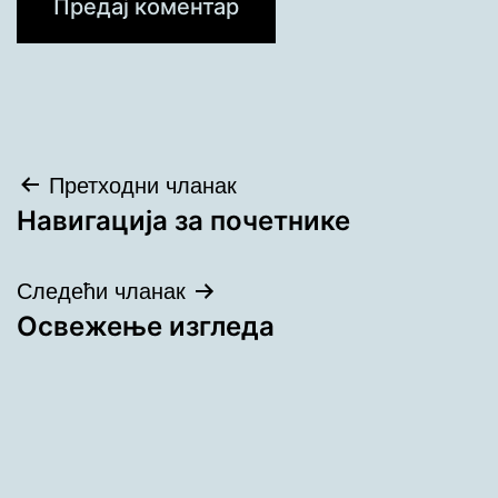
Кретање
Претходни чланак
Навигација за почетнике
чланка
Следећи чланак
Oсвежење изгледа