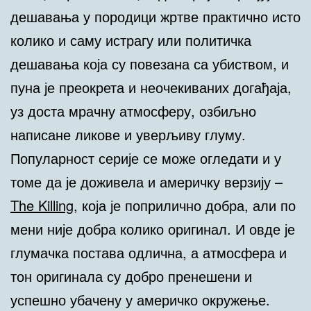
дешавања у породици жртве практично исто
колико и саму истрагу или политичка
дешавања која су повезана са убиством, и
пуна је преокрета и неочекиваних догађаја,
уз доста мрачну атмосферу, озбиљно
написане ликове и уверљиву глуму.
Популарност серије се може огледати и у
томе да је доживела и америчку верзију –
The Killing
, која је поприлично добра, али по
мени није добра колико оригинал. И овде је
глумачка постава одлична, а атмосфера и
тон оригинала су добро пренешени и
успешно убачену у америчко окружење.