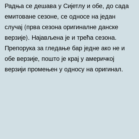
Радња се дешава у Сијетлу и обе, до сада
емитоване сезоне, се односе на један
случај (прва сезона оригиналне данске
верзије). Најављена је и трећа сезона.
Препорука за гледање бар једне ако не и
обе верзије, пошто је крај у америчкој
верзији промењен у односу на оригинал.